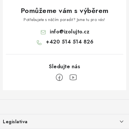
Pomůžeme vám s výběrem
Potřebujete s něčím poradit? Jsme tu pro vás!
info
@
izolujto.cz
+420 514 514 826
Z
á
p
a
Legislativa
t