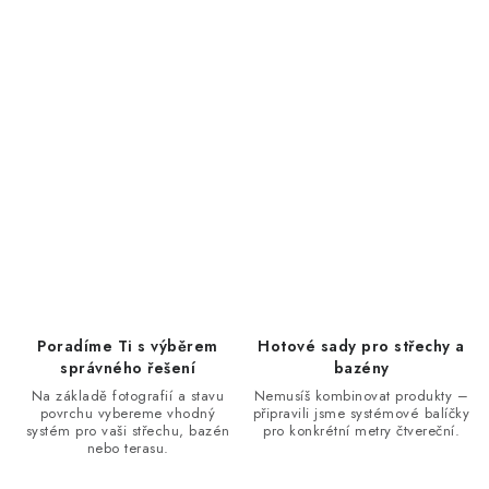
Poradíme Ti s výběrem
Hotové sady pro střechy a
správného řešení
bazény
Na základě fotografií a stavu
Nemusíš kombinovat produkty –
povrchu vybereme vhodný
připravili jsme systémové balíčky
systém pro vaši střechu, bazén
pro konkrétní metry čtvereční.
nebo terasu.