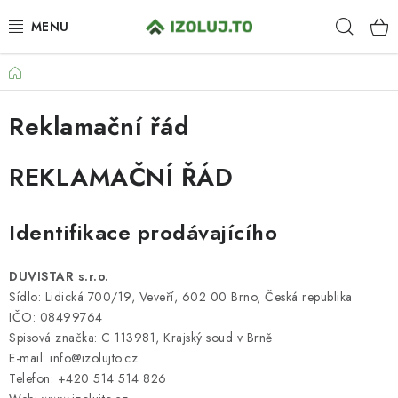
Přejít
Hleda
na
obsah
Domů
HYDROIZOLACE
Reklamační řád
MATERIÁLY
REKLAMAČNÍ ŘÁD
SYSTÉMOVÁ ŘEŠENÍ
SLUŽBY
Identifikace prodávajícího
PRO PARTNERY
DUVISTAR s.r.o.
Sídlo: Lidická 700/19, Veveří, 602 00 Brno, Česká republika
O NÁS
IČO: 08499764
Spisová značka: C 113981, Krajský soud v Brně
BLOG
E-mail: info@izolujto.cz
Telefon: +420 514 514 826