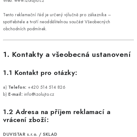
Web: www.izolujto.cz
Hodnocení obchodu
Kontakty
Reklamace a vrácení
Obchodní podmínky
Zpracování osobních údajů
Tento reklamační řád je určený výlučně pro zákazníka –
Používaní souborů cookies
Reklamační řád
spotřebitele a tvoří neoddělitelnou součást Všeobecných
obchodních podmínek.
1. Kontakty a všeobecná ustanovení
1.1 Kontakt pro otázky:
a)
Telefon:
+420 514 514 826
b)
E-mail:
info@izolujto.cz
1.2 Adresa na příjem reklamací a
vrácení zboží:
DUVISTAR s.r.o. / SKLAD