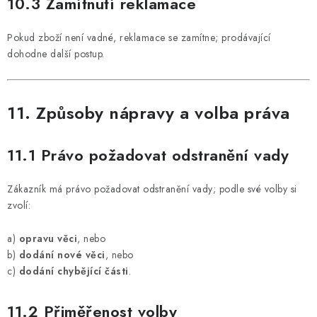
10.3 Zamítnutí reklamace
Pokud zboží není vadné, reklamace se zamítne; prodávající
dohodne další postup.
11. Způsoby nápravy a volba práva
11.1 Právo požadovat odstranění vady
Zákazník má právo požadovat odstranění vady; podle své volby si
zvolí:
a)
opravu věci
, nebo
b)
dodání nové věci
, nebo
c)
dodání chybějící části
.
11.2 Přiměřenost volby