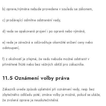
b) oprava/výměna nebude provedena v souladu se zákonem,
c) prodávající odmítne odstranění vady,
d) vada se opakovaně projeví i po opravě nebo výměně,
e) vada je závažná a odůvodňuje okamžité snížení ceny nebo
odstoupení,
f) z okolností je zřejmé, že vadu nebude možné odstranit v
přiměřené lhůtě nebo bez vážných obtíží pro zákazníka.
11.5 Oznámení volby práva
Zákazník uvede způsob uplatnění při oznámení vady, resp. bez
zbytečného odkladu poté; změna volby je možná, pokud se ukáže,
že zvolená oprava je neuskutečnitelná.