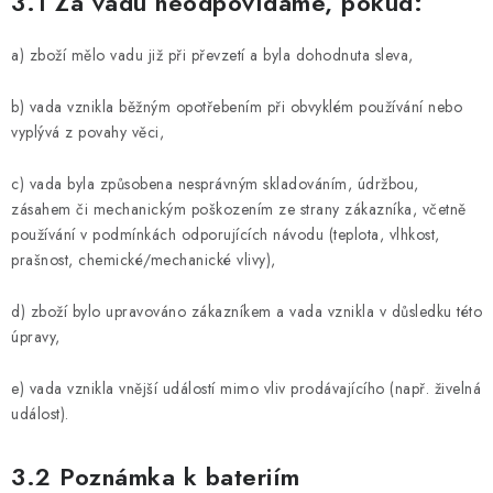
3.1 Za vadu neodpovídáme, pokud:
a) zboží mělo vadu již při převzetí a byla dohodnuta sleva,
b) vada vznikla běžným opotřebením při obvyklém používání nebo
vyplývá z povahy věci,
c) vada byla způsobena nesprávným skladováním, údržbou,
zásahem či mechanickým poškozením ze strany zákazníka, včetně
používání v podmínkách odporujících návodu (teplota, vlhkost,
prašnost, chemické/mechanické vlivy),
d) zboží bylo upravováno zákazníkem a vada vznikla v důsledku této
úpravy,
e) vada vznikla vnější událostí mimo vliv prodávajícího (např. živelná
událost).
3.2 Poznámka k bateriím