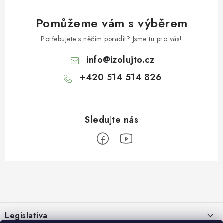
Pomůžeme vám s výběrem
Potřebujete s něčím poradit? Jsme tu pro vás!
info
@
izolujto.cz
+420 514 514 826
Z
á
p
a
Legislativa
t