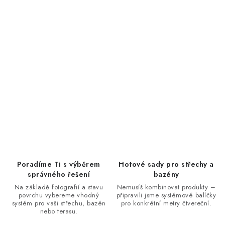
Poradíme Ti s výběrem
Hotové sady pro střechy a
správného řešení
bazény
Na základě fotografií a stavu
Nemusíš kombinovat produkty –
povrchu vybereme vhodný
připravili jsme systémové balíčky
systém pro vaši střechu, bazén
pro konkrétní metry čtvereční.
nebo terasu.