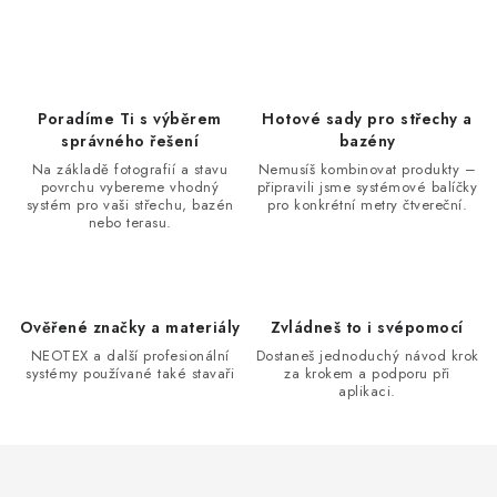
Poradíme Ti s výběrem
Hotové sady pro střechy a
správného řešení
bazény
Na základě fotografií a stavu
Nemusíš kombinovat produkty –
povrchu vybereme vhodný
připravili jsme systémové balíčky
systém pro vaši střechu, bazén
pro konkrétní metry čtvereční.
nebo terasu.
Ověřené značky a materiály
Zvládneš to i svépomocí
NEOTEX a další profesionální
Dostaneš jednoduchý návod krok
systémy používané také stavaři
za krokem a podporu při
aplikaci.