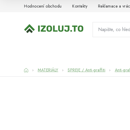
Přejít
Hodnocení obchodu
Kontakty
Reklamace a vrác
na
obsah
HYDROIZOLACE
MATERIÁLY
SY
Domů
MATERIÁLY
SPREJE / Anti-graffiti
Anti-graf