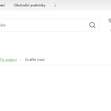
ení
Obchodní podmínky
Zpracování osobních údajů
Pou
STÉMOVÁ ŘEŠENÍ
SLUŽBY
PRO PARTNERY
O 
fiti systémy
Graffiti čistič