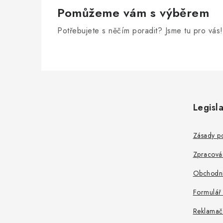
Pomůžeme vám s výběrem
Potřebujete s něčím poradit? Jsme tu pro vás!
Z
á
Legisla
p
a
Zásady po
t
Zpracová
í
Obchodní
Formulář
Reklamač