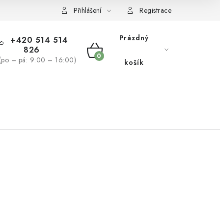
žívaní souborů cookies
Reklamační řád
Přihlášení
Registrace
Prázdný
+420 514 514
826
NÁKUPNÍ
(po – pá: 9:00 – 16:00)
košík
KOŠÍK
NÁS
BLOG