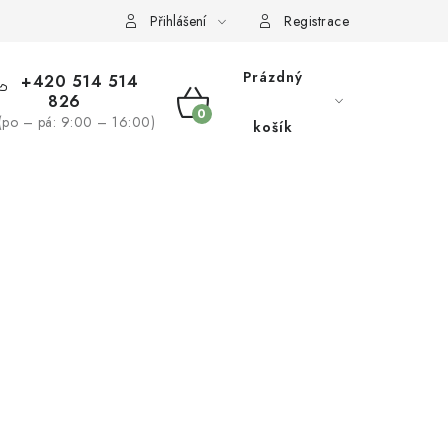
žívaní souborů cookies
Reklamační řád
Přihlášení
Registrace
Prázdný
+420 514 514
826
NÁKUPNÍ
(po – pá: 9:00 – 16:00)
košík
KOŠÍK
NÁS
BLOG