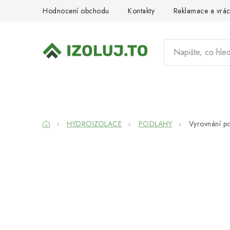
Přejít
Hodnocení obchodu
Kontakty
Reklamace a vrác
na
obsah
HYDROIZOLACE
MATERIÁLY
SY
Domů
HYDROIZOLACE
PODLAHY
Vyrovnání po