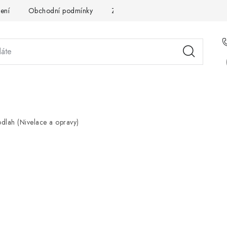
ení
Obchodní podmínky
Zpracování osobních údajů
Pou
STÉMOVÁ ŘEŠENÍ
SLUŽBY
PRO PARTNERY
O 
dlah (Nivelace a opravy)