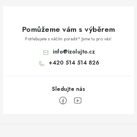
Pomůžeme vám s výběrem
Potřebujete s něčím poradit? Jsme tu pro vás!
info
@
izolujto.cz
+420 514 514 826
Z
á
p