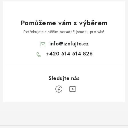
Pomůžeme vám s výběrem
Potřebujete s něčím poradit? Jsme tu pro vás!
info
@
izolujto.cz
+420 514 514 826
Z
á
p