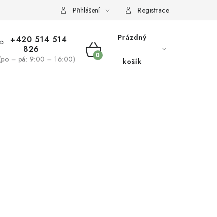
žívaní souborů cookies
Reklamační řád
Přihlášení
Registrace
Prázdný
+420 514 514
826
NÁKUPNÍ
(po – pá: 9:00 – 16:00)
košík
KOŠÍK
NÁS
BLOG