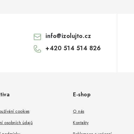
info
@
izolujto.cz
+420 514 514 826
tiva
E-shop
užívání cookies
O nás
ní osobních údajů
Kontakty
 podmínky
Reklamace a vrácení