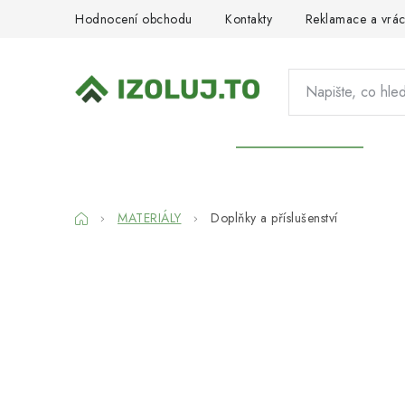
Přejít
Hodnocení obchodu
Kontakty
Reklamace a vrác
na
obsah
HYDROIZOLACE
MATERIÁLY
SY
Domů
MATERIÁLY
Doplňky a příslušenství