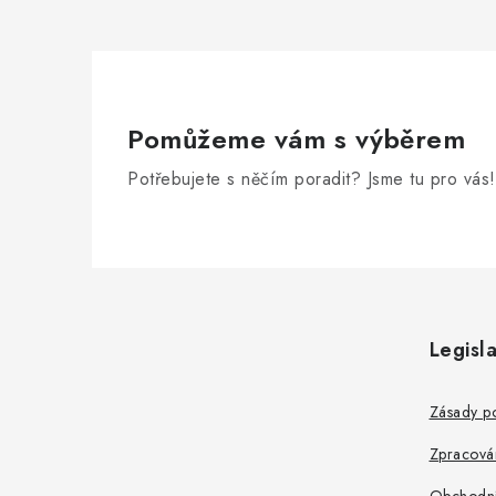
Pomůžeme vám s výběrem
Potřebujete s něčím poradit? Jsme tu pro vás!
Z
á
Legisla
p
a
Zásady po
t
Zpracová
Obchodní