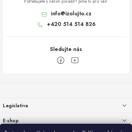
Potřebujete s něčím poradit? Jsme tu pro vás!
info
@
izolujto.cz
+420 514 514 826
Z
á
p
a
Legislativa
t
í
Zásady používání cookies
E-shop
Zpracování osobních údajů