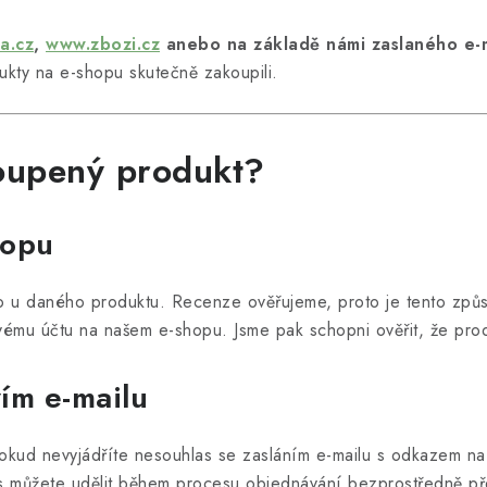
a.cz
,
www.zbozi.cz
anebo na základě námi zaslaného e-m
ukty na e-shopu skutečně zakoupili.
oupený produkt?
hopu
 u daného produktu. Recenze ověřujeme, proto je tento způ
 svému účtu na našem e-shopu. Jsme pak schopni ověřit, že prod
ím e-mailu
okud nevyjádříte nesouhlas se zasláním e-mailu s odkazem na
s můžete udělit během procesu objednávání bezprostředně př