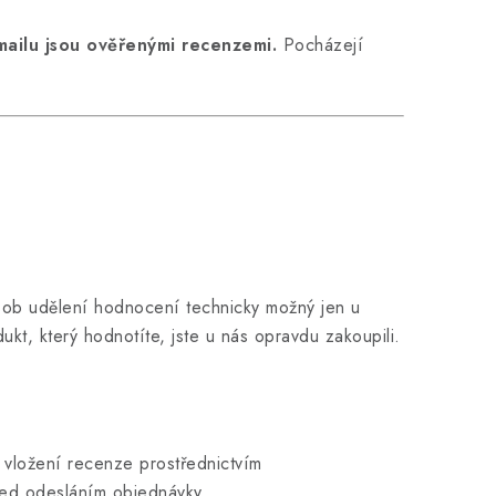
ailu jsou ověřenými recenzemi.
Pocházejí
sob udělení hodnocení technicky možný jen u
ukt, který hodnotíte, jste u nás opravdu zakoupili.
 vložení recenze prostřednictvím
ed odesláním objednávky.