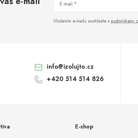
váš e-mail
E-mail
Vložením e-mailu souhlasíte s
podmínkami o
info
@
izolujto.cz
+420 514 514 826
tiva
E-shop