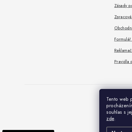
a
Zásady po
t
Zpracová
í
Obchodní
Formulář
Reklamač
Pravidla 
Tento web p
C
procházením
souhlas s j
zde
.