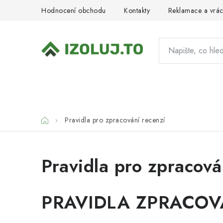
Přejít
Hodnocení obchodu
Kontakty
Reklamace a vrác
na
obsah
HYDROIZOLACE
MATERIÁLY
SY
Domů
Pravidla pro zpracování recenzí
Pravidla pro zpracová
PRAVIDLA ZPRACOV