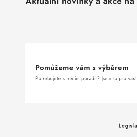
Aktuální novinky a akce na 
Pomůžeme vám s výběrem
Potřebujete s něčím poradit? Jsme tu pro vás!
Z
á
Legisla
p