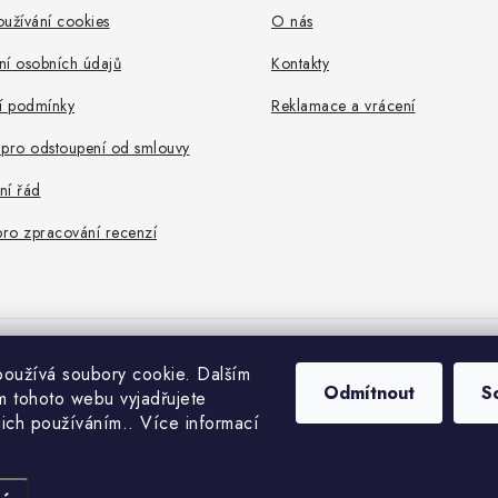
užívání cookies
O nás
ní osobních údajů
Kontakty
 podmínky
Reklamace a vrácení
 pro odstoupení od smlouvy
ní řád
pro zpracování recenzí
oužívá soubory cookie. Dalším
opyright 2026
IZOLUJTO.CZ
. Všechna práva vyhrazena.
Upravit nastavení cooki
Odmítnout
S
 tohoto webu vyjadřujete
Vytvořil Shoptet Premium
ejich používáním.. Více informací
Nastavil tým EshopyUmíme.cz