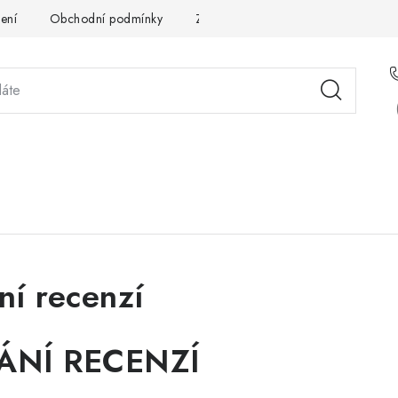
ení
Obchodní podmínky
Zpracování osobních údajů
Pou
STÉMOVÁ ŘEŠENÍ
SLUŽBY
PRO PARTNERY
O 
ní recenzí
ÁNÍ RECENZÍ