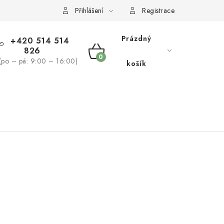
žívaní souborů cookies
Reklamační řád
Přihlášení
Registrace
Prázdný
+420 514 514
826
NÁKUPNÍ
(po – pá: 9:00 – 16:00)
košík
KOŠÍK
NÁS
BLOG