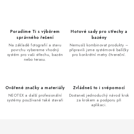
Poradíme Ti s výběrem
Hotové sady pro střechy a
správného řešení
bazény
Na základě fotografií a stavu
Nemusíš kombinovat produkty –
povrchu vybereme vhodný
připravili jsme systémové balíčky
systém pro vaši střechu, bazén
pro konkrétní metry čtvereční.
nebo terasu.
Ověřené značky a materiály
Zvládneš to i svépomocí
NEOTEX a další profesionální
Dostaneš jednoduchý návod krok
systémy používané také stavaři
za krokem a podporu při
aplikaci.