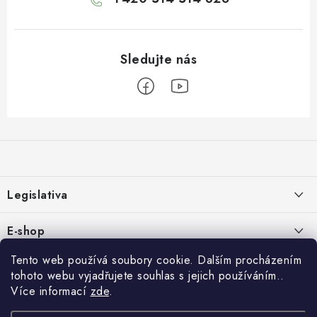
Z
á
p
a
Legislativa
t
í
Zásady používání cookies
E-shop
Zpracování osobních údajů
O nás
Tento web používá soubory cookie. Dalším procházením
Rychlé odkazy:
tohoto webu vyjadřujete souhlas s jejich používáním..
Obchodní podmínky
Kontakty
Více informací
zde
.
HYDROIZOLACE
Formulář pro odstoupení od smlouvy
Copyright 2026
IZOLUJTO.CZ
. Všechna práva vyhrazena.
Upravit nastavení
Reklamace a vrácení