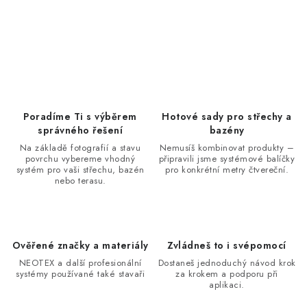
Poradíme Ti s výběrem
Hotové sady pro střechy a
správného řešení
bazény
Na základě fotografií a stavu
Nemusíš kombinovat produkty –
povrchu vybereme vhodný
připravili jsme systémové balíčky
systém pro vaši střechu, bazén
pro konkrétní metry čtvereční.
nebo terasu.
Ověřené značky a materiály
Zvládneš to i svépomocí
NEOTEX a další profesionální
Dostaneš jednoduchý návod krok
systémy používané také stavaři
za krokem a podporu při
aplikaci.