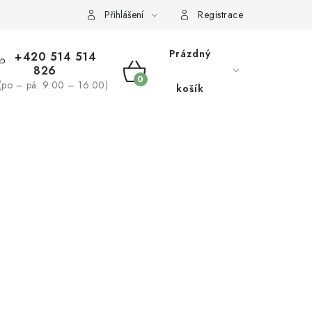
žívaní souborů cookies
Reklamační řád
Přihlášení
Registrace
Prázdný
+420 514 514
826
NÁKUPNÍ
(po – pá: 9:00 – 16:00)
košík
KOŠÍK
NÁS
BLOG