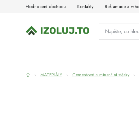
Přejít
Hodnocení obchodu
Kontakty
Reklamace a vrác
na
obsah
HYDROIZOLACE
MATERIÁLY
SY
Domů
MATERIÁLY
Cementové a minerální stěrky