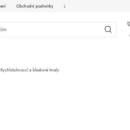
ení
Obchodní podmínky
Zpracování osobních údajů
Pou
STÉMOVÁ ŘEŠENÍ
SLUŽBY
PRO PARTNERY
O 
Rychlotuhnoucí a bleskové tmely