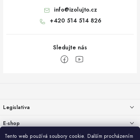
info
@
izolujto.cz
+420 514 514 826
Z
á
p
a
Legislativa
t
í
Zásady používání cookies
E-shop
Zpracování osobních údajů
O nás
Tento web používá soubory cookie. Dalším procházením
Rychlé odkazy: