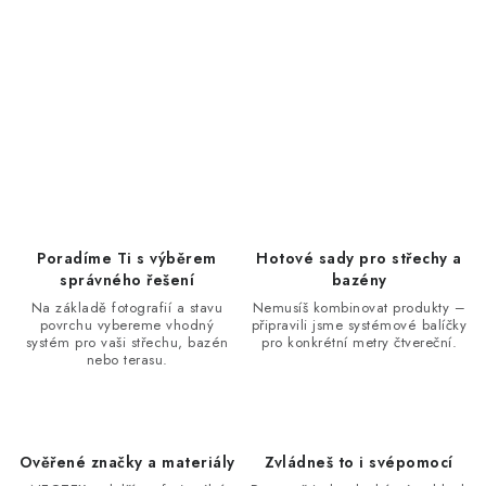
Poradíme Ti s výběrem
Hotové sady pro střechy a
správného řešení
bazény
Na základě fotografií a stavu
Nemusíš kombinovat produkty –
povrchu vybereme vhodný
připravili jsme systémové balíčky
systém pro vaši střechu, bazén
pro konkrétní metry čtvereční.
nebo terasu.
Ověřené značky a materiály
Zvládneš to i svépomocí