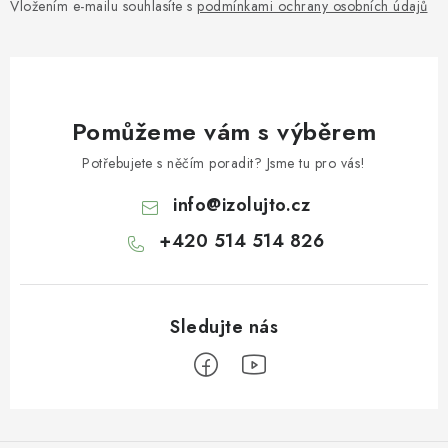
Vložením e-mailu souhlasíte s
podmínkami ochrany osobních údajů
Pomůžeme vám s výběrem
Potřebujete s něčím poradit? Jsme tu pro vás!
info
@
izolujto.cz
+420 514 514 826
Z