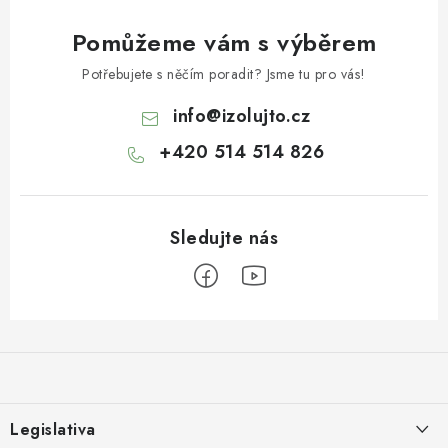
Pomůžeme vám s výběrem
Potřebujete s něčím poradit? Jsme tu pro vás!
info
@
izolujto.cz
+420 514 514 826
Z
á
p
a
Legislativa
t