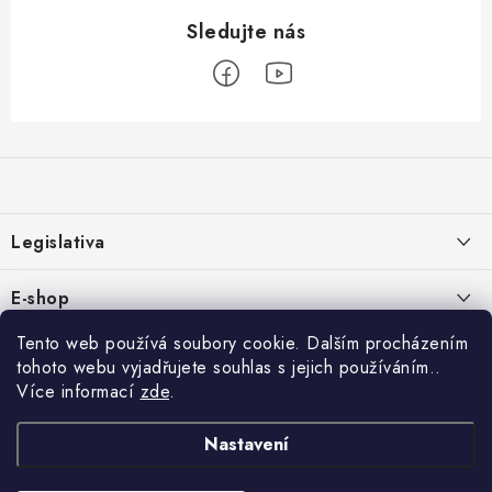
Z
á
p
a
Legislativa
t
í
Zásady používání cookies
E-shop
Zpracování osobních údajů
O nás
Tento web používá soubory cookie. Dalším procházením
Rychlé odkazy:
tohoto webu vyjadřujete souhlas s jejich používáním..
Obchodní podmínky
Kontakty
Více informací
zde
.
HYDROIZOLACE
Formulář pro odstoupení od smlouvy
Copyright 2026
IZOLUJTO.CZ
. Všechna práva vyhrazena.
Upravit nastavení
Reklamace a vrácení
Střechy
Nastavení
cookies
Reklamační řád
Vytvořil Shoptet Premium
Bazény a jezírka