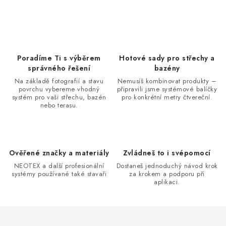
Poradíme Ti s výběrem
Hotové sady pro střechy a
správného řešení
bazény
Na základě fotografií a stavu
Nemusíš kombinovat produkty –
povrchu vybereme vhodný
připravili jsme systémové balíčky
systém pro vaši střechu, bazén
pro konkrétní metry čtvereční.
nebo terasu.
Ověřené značky a materiály
Zvládneš to i svépomocí
NEOTEX a další profesionální
Dostaneš jednoduchý návod krok
systémy používané také stavaři
za krokem a podporu při
aplikaci.