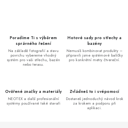
Poradíme Ti s výběrem
Hotové sady pro střechy a
správného řešení
bazény
Na základě fotografií a stavu
Nemusíš kombinovat produkty –
povrchu vybereme vhodný
připravili jsme systémové balíčky
systém pro vaši střechu, bazén
pro konkrétní metry čtvereční.
nebo terasu.
Ověřené značky a materiály
Zvládneš to i svépomocí
NEOTEX a další profesionální
Dostaneš jednoduchý návod krok
systémy používané také stavaři
za krokem a podporu při
aplikaci.