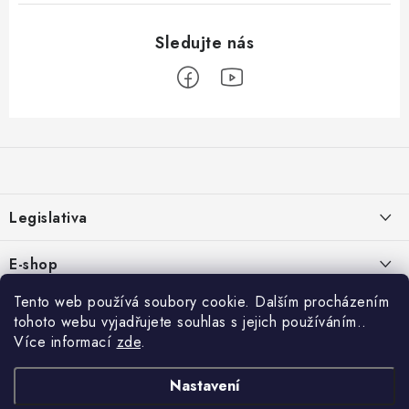
Z
á
p
a
Legislativa
t
í
Zásady používání cookies
E-shop
Zpracování osobních údajů
O nás
Tento web používá soubory cookie. Dalším procházením
Rychlé odkazy:
tohoto webu vyjadřujete souhlas s jejich používáním..
Obchodní podmínky
Kontakty
Více informací
zde
.
HYDROIZOLACE
Formulář pro odstoupení od smlouvy
Copyright 2026
IZOLUJTO.CZ
. Všechna práva vyhrazena.
Upravit nastavení
Reklamace a vrácení
Střechy
Nastavení
cookies
Reklamační řád
Vytvořil Shoptet Premium