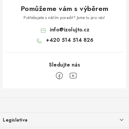
Pomůžeme vám s výběrem
Potřebujete s něčím poradit? Jsme tu pro vás!
info
@
izolujto.cz
+420 514 514 826
Z
á
p
a
Legislativa
t