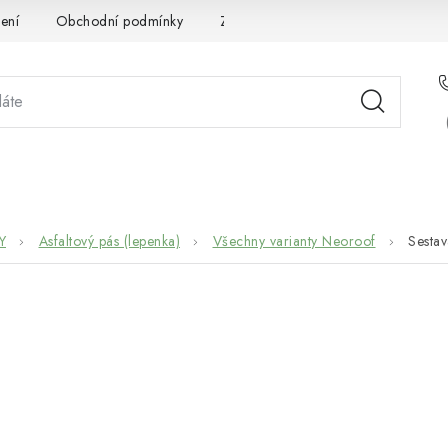
ení
Obchodní podmínky
Zpracování osobních údajů
Pou
STÉMOVÁ ŘEŠENÍ
SLUŽBY
PRO PARTNERY
O 
Y
Asfaltový pás (lepenka)
Všechny varianty Neoroof
Sesta