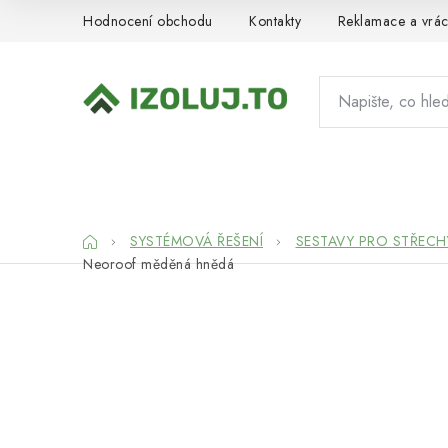
Přejít
Hodnocení obchodu
Kontakty
Reklamace a vrác
na
obsah
HYDROIZOLACE
MATERIÁLY
SY
Domů
SYSTÉMOVÁ ŘEŠENÍ
SESTAVY PRO STŘECH
Neoroof měděná hnědá