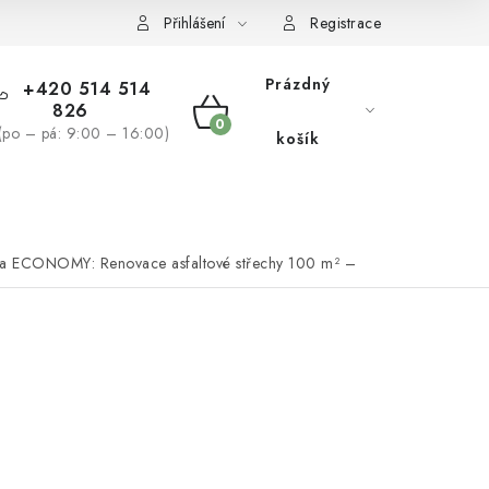
žívaní souborů cookies
Reklamační řád
Přihlášení
Registrace
Prázdný
+420 514 514
826
NÁKUPNÍ
(po – pá: 9:00 – 16:00)
košík
KOŠÍK
NÁS
BLOG
va ECONOMY: Renovace asfaltové střechy 100 m² –