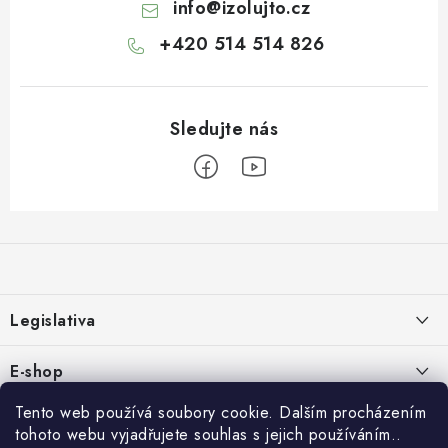
info
@
izolujto.cz
+420 514 514 826
Z
á
p
a
Legislativa
t
í
Zásady používání cookies
E-shop
Zpracování osobních údajů
O nás
Tento web používá soubory cookie. Dalším procházením
Rychlé odkazy:
tohoto webu vyjadřujete souhlas s jejich používáním..
Obchodní podmínky