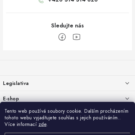
Z
á
p
a
Legislativa
t
í
Zásady používání cookies
E-shop
Zpracování osobních údajů
O nás
Tento web používá soubory cookie. Dalším procházením
Rychlé odkazy:
tohoto webu vyjadřujete souhlas s jejich používáním..
Obchodní podmínky
Kontakty
Více informací
zde
.
HYDROIZOLACE
Formulář pro odstoupení od smlouvy
Copyright 2026
IZOLUJTO.CZ
. Všechna práva vyhrazena.
Upravit nastavení
Reklamace a vrácení