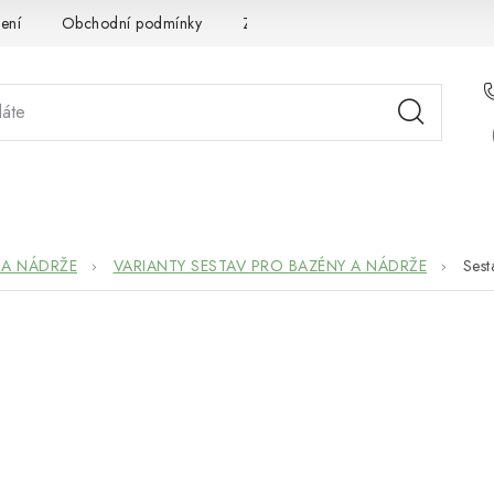
ení
Obchodní podmínky
Zpracování osobních údajů
Pou
STÉMOVÁ ŘEŠENÍ
SLUŽBY
PRO PARTNERY
O 
 A NÁDRŽE
VARIANTY SESTAV PRO BAZÉNY A NÁDRŽE
Sest