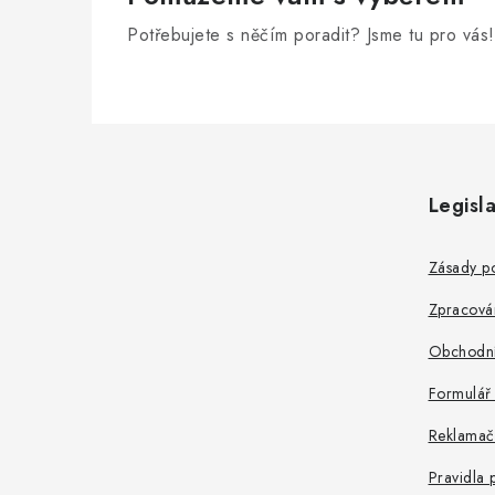
Potřebujete s něčím poradit? Jsme tu pro vás!
Z
á
Legisla
p
a
Zásady po
t
Zpracová
í
Obchodní
Formulář
Reklamač
Pravidla 