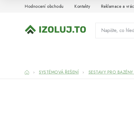
Přejít
Hodnocení obchodu
Kontakty
Reklamace a vrác
na
obsah
HYDROIZOLACE
MATERIÁLY
SY
Domů
SYSTÉMOVÁ ŘEŠENÍ
SESTAVY PRO BAZÉNY