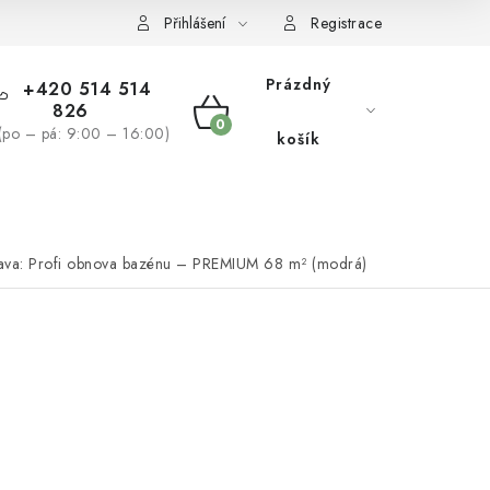
žívaní souborů cookies
Reklamační řád
Přihlášení
Registrace
Prázdný
+420 514 514
826
NÁKUPNÍ
(po – pá: 9:00 – 16:00)
košík
KOŠÍK
NÁS
BLOG
ava: Profi obnova bazénu – PREMIUM 68 m² (modrá)