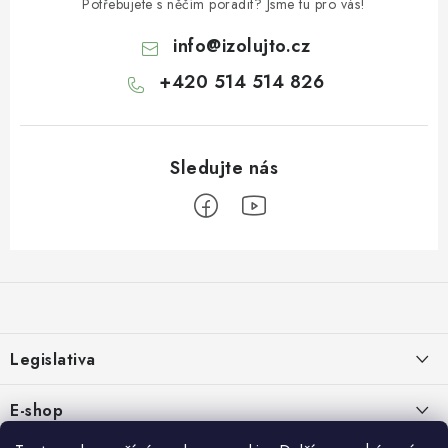
Potřebujete s něčím poradit? Jsme tu pro vás!
info
@
izolujto.cz
+420 514 514 826
Z
á
p
a
Legislativa
t
í
Zásady používání cookies
E-shop
Zpracování osobních údajů