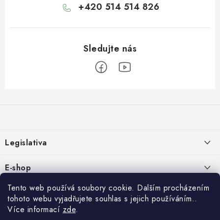
+420 514 514 826
Z
á
p
a
Legislativa
t
í
Zásady používání cookies
E-shop
Zpracování osobních údajů
O nás
Tento web používá soubory cookie. Dalším procházením
Rychlé odkazy:
tohoto webu vyjadřujete souhlas s jejich používáním..
Obchodní podmínky
Kontakty
Více informací
zde
.
HYDROIZOLACE
Formulář pro odstoupení od smlouvy