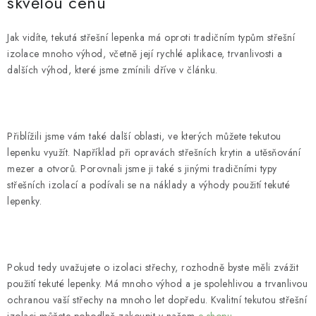
skvělou cenu
Jak vidíte, tekutá střešní lepenka má oproti tradičním typům střešní
izolace mnoho výhod, včetně její rychlé aplikace, trvanlivosti a
dalších výhod, které jsme zmínili dříve v článku.
Přiblížili jsme vám také další oblasti, ve kterých můžete tekutou
lepenku využít. Například při opravách střešních krytin a utěsňování
mezer a otvorů. Porovnali jsme ji také s jinými tradičními typy
střešních izolací a podívali se na náklady a výhody použití tekuté
lepenky.
Pokud tedy uvažujete o izolaci střechy, rozhodně byste měli zvážit
použití tekuté lepenky. Má mnoho výhod a je spolehlivou a trvanlivou
ochranou vaší střechy na mnoho let dopředu. Kvalitní tekutou střešní
izolaci můžete pohodlně zakoupit v našem
e-shopu
.