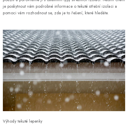
Hodnocení obchodu
Kontakty
Reklamace a vrácení
je poskytnout vám podrobné informace o tekuté střešní izolaci a
Obchodní podmínky
Zpracování osobních údajů
pomoci vám rozhodnout se, zda je to řešení, které hledáte.
Používaní souborů cookies
Reklamační řád
Výhody tekuté lepenky