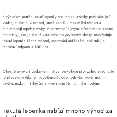
K výhodám použití tekuté lepenky pro izolaci střechy patří také její
vynikající těsnicí vlastnosti, které zaručují maximální těsnost a
minimalizují tepelné ztráty. V porovnání s jinými střešními izolačními
materiály, jako je skelná vata nebo polystyrenové desky, nevyžaduje
tekutá lepenka žádné měření, spárování ani řezání, což snižuje
množství odpadu a šetří čas.
Obecně je tekutá deska velmi vhodnou volbou pro izolaci střechy. Je
to především díky její vodotěsnosti, odolnosti vůči povětrnostním
vlivům, nízkým nákladům a vynikajícím těsnicím vlastnostem.
Tekutá lepenka nabízí mnoho výhod za