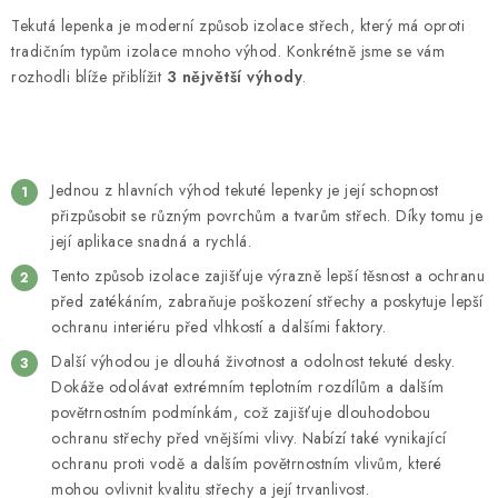
Tekutá lepenka je moderní způsob izolace střech, který má oproti
tradičním typům izolace mnoho výhod. Konkrétně jsme se vám
rozhodli blíže přiblížit
3 nějvětší výhody
.
Jednou z hlavních výhod tekuté lepenky je její schopnost
přizpůsobit se různým povrchům a tvarům střech. Díky tomu je
její aplikace snadná a rychlá.
Tento způsob izolace zajišťuje výrazně lepší těsnost a ochranu
před zatékáním, zabraňuje poškození střechy a poskytuje lepší
ochranu interiéru před vlhkostí a dalšími faktory.
Další výhodou je dlouhá životnost a odolnost tekuté desky.
Dokáže odolávat extrémním teplotním rozdílům a dalším
povětrnostním podmínkám, což zajišťuje dlouhodobou
ochranu střechy před vnějšími vlivy. Nabízí také vynikající
ochranu proti vodě a dalším povětrnostním vlivům, které
mohou ovlivnit kvalitu střechy a její trvanlivost.