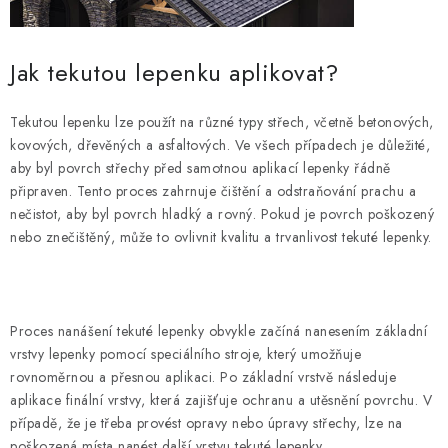
Jak tekutou lepenku aplikovat?
Tekutou lepenku lze použít na různé typy střech, včetně betonových,
kovových, dřevěných a asfaltových. Ve všech případech je důležité,
aby byl povrch střechy před samotnou aplikací lepenky řádně
připraven. Tento proces zahrnuje čištění a odstraňování prachu a
nečistot, aby byl povrch hladký a rovný. Pokud je povrch poškozený
nebo znečištěný, může to ovlivnit kvalitu a trvanlivost tekuté lepenky.
Proces nanášení tekuté lepenky obvykle začíná nanesením základní
vrstvy lepenky pomocí speciálního stroje, který umožňuje
rovnoměrnou a přesnou aplikaci. Po základní vrstvě následuje
aplikace finální vrstvy, která zajišťuje ochranu a utěsnění povrchu. V
případě, že je třeba provést opravy nebo úpravy střechy, lze na
poškozená místa nanést další vrstvu tekuté lepenky.