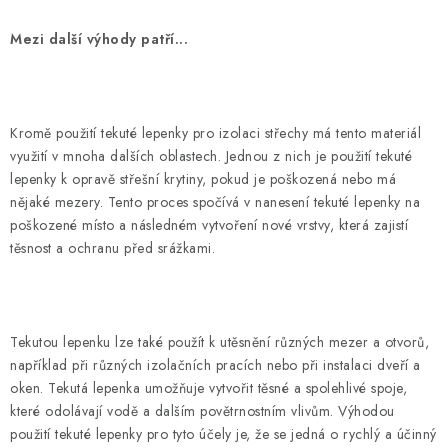
Mezi další výhody patří...
Kromě použití tekuté lepenky pro izolaci střechy má tento materiál
využití v mnoha dalších oblastech. Jednou z nich je použití tekuté
lepenky k opravě střešní krytiny, pokud je poškozená nebo má
nějaké mezery. Tento proces spočívá v nanesení tekuté lepenky na
poškozené místo a následném vytvoření nové vrstvy, která zajistí
těsnost a ochranu před srážkami.
Tekutou lepenku lze také použít k utěsnění různých mezer a otvorů,
například při různých izolačních pracích nebo při instalaci dveří a
oken. Tekutá lepenka umožňuje vytvořit těsné a spolehlivé spoje,
které odolávají vodě a dalším povětrnostním vlivům. Výhodou
použití tekuté lepenky pro tyto účely je, že se jedná o rychlý a účinný