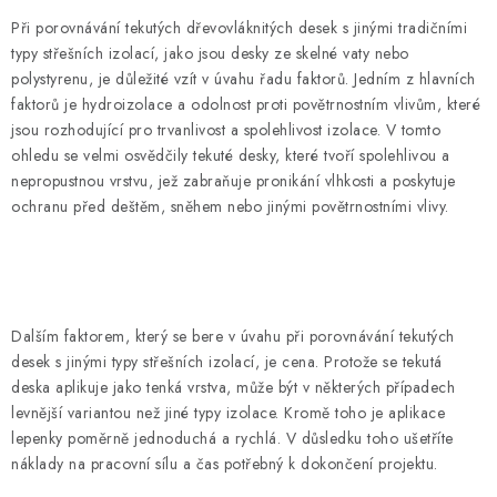
Při porovnávání tekutých dřevovláknitých desek s jinými tradičními
typy střešních izolací, jako jsou desky ze skelné vaty nebo
polystyrenu, je důležité vzít v úvahu řadu faktorů. Jedním z hlavních
faktorů je hydroizolace a odolnost proti povětrnostním vlivům, které
jsou rozhodující pro trvanlivost a spolehlivost izolace. V tomto
ohledu se velmi osvědčily tekuté desky, které tvoří spolehlivou a
nepropustnou vrstvu, jež zabraňuje pronikání vlhkosti a poskytuje
ochranu před deštěm, sněhem nebo jinými povětrnostními vlivy.
Dalším faktorem, který se bere v úvahu při porovnávání tekutých
desek s jinými typy střešních izolací, je cena. Protože se tekutá
deska aplikuje jako tenká vrstva, může být v některých případech
levnější variantou než jiné typy izolace. Kromě toho je aplikace
lepenky poměrně jednoduchá a rychlá. V důsledku toho ušetříte
náklady na pracovní sílu a čas potřebný k dokončení projektu.