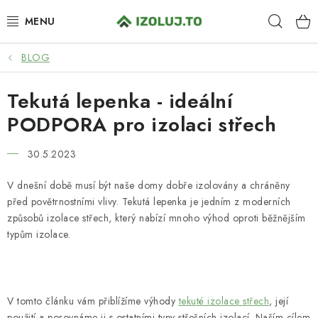
Přejít
Hleda
na
obsah
BLOG
HYDROIZOLACE
Tekutá lepenka - ideální
MATERIÁLY
PODPORA pro izolaci střech
SYSTÉMOVÁ ŘEŠENÍ
30.5.2023
SLUŽBY
V dnešní době musí být naše domy dobře izolovány a chráněny
před povětrnostními vlivy. Tekutá lepenka je jedním z moderních
PRO PARTNERY
způsobů izolace střech, který nabízí mnoho výhod oproti běžnějším
typům izolace.
O NÁS
BLOG
V tomto článku vám přiblížíme výhody
tekuté izolace střech
, její
použití a porovnáme ji s ostatními typy střešních izolací. Naším cílem