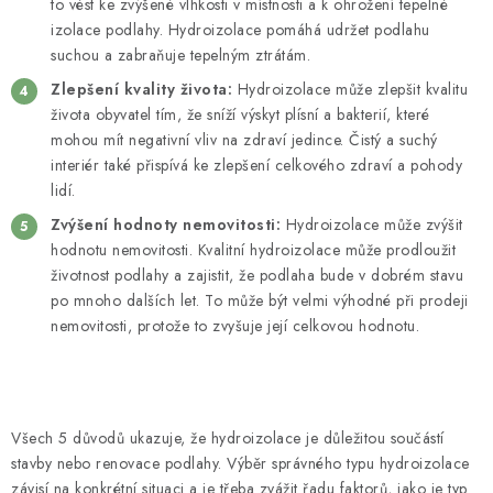
to vést ke zvýšené vlhkosti v místnosti a k ohrožení tepelné
izolace podlahy. Hydroizolace pomáhá udržet podlahu
suchou a zabraňuje tepelným ztrátám.
Zlepšení kvality života:
Hydroizolace může zlepšit kvalitu
života obyvatel tím, že sníží výskyt plísní a bakterií, které
mohou mít negativní vliv na zdraví jedince. Čistý a suchý
interiér také přispívá ke zlepšení celkového zdraví a pohody
lidí.
Zvýšení hodnoty nemovitosti:
Hydroizolace může zvýšit
hodnotu nemovitosti. Kvalitní hydroizolace může prodloužit
životnost podlahy a zajistit, že podlaha bude v dobrém stavu
po mnoho dalších let. To může být velmi výhodné při prodeji
nemovitosti, protože to zvyšuje její celkovou hodnotu.
Všech 5 důvodů ukazuje, že hydroizolace je důležitou součástí
stavby nebo renovace podlahy. Výběr správného typu hydroizolace
závisí na konkrétní situaci a je třeba zvážit řadu faktorů, jako je typ