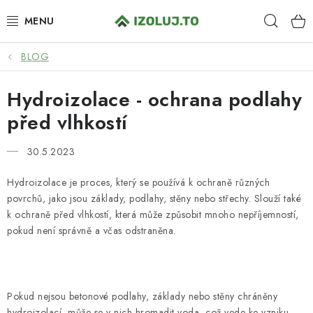
Přejít
Hleda
na
obsah
BLOG
HYDROIZOLACE
Hydroizolace - ochrana podlahy
MATERIÁLY
před vlhkostí
SYSTÉMOVÁ ŘEŠENÍ
30.5.2023
SLUŽBY
Hydroizolace je proces, který se používá k ochraně různých
povrchů, jako jsou základy, podlahy, stěny nebo střechy. Slouží také
PRO PARTNERY
k ochraně před vlhkostí, která může způsobit mnoho nepříjemností,
pokud není správně a včas odstraněna.
O NÁS
BLOG
Pokud nejsou betonové podlahy, základy nebo stěny chráněny
hydroizolací, může se v nich hromadit voda, což vede ke vzniku