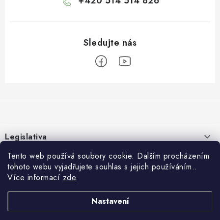
+420 514 514 826
Z
á
p
a
Legislativa
t
í
Tento web používá soubory cookie. Dalším procházením
Zásady používání cookies
E-shop
tohoto webu vyjadřujete souhlas s jejich používáním..
Zpracování osobních údajů
Více informací
zde
.
O nás
Rychlé odkazy:
Obchodní podmínky
Kontakty
Nastavení
HYDROIZOLACE
Formulář pro odstoupení od smlouvy
Copyright 2026
IZOLUJTO.CZ
. Všechna práva vyhrazena.
Upravit nastavení
Reklamace a vrácení