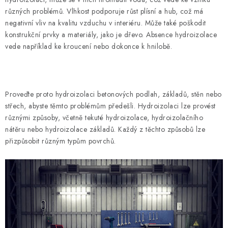
Hodnocení obchodu
Kontakty
Reklamace a vrácení
různých problémů. Vlhkost podporuje růst plísní a hub, což má
Obchodní podmínky
Zpracování osobních údajů
negativní vliv na kvalitu vzduchu v interiéru. Může také poškodit
konstrukční prvky a materiály, jako je dřevo. Absence hydroizolace
Používaní souborů cookies
Reklamační řád
vede například ke kroucení nebo dokonce k hnilobě.
Proveďte proto hydroizolaci betonových podlah, základů, stěn nebo
střech, abyste těmto problémům předešli. Hydroizolaci lze provést
různými způsoby, včetně tekuté hydroizolace, hydroizolačního
nátěru nebo hydroizolace základů. Každý z těchto způsobů lze
přizpůsobit různým typům povrchů.