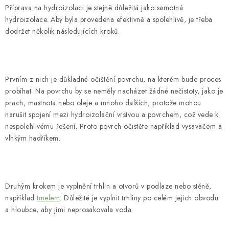
Příprava na hydroizolaci je stejně důležitá jako samotná
hydroizolace. Aby byla provedena efektivně a spolehlivě, je třeba
dodržet několik následujících kroků.
Prvním z nich je důkladné očištění povrchu, na kterém bude proces
probíhat. Na povrchu by se neměly nacházet žádné nečistoty, jako je
prach, mastnota nebo oleje a mnoho dalších, protože mohou
narušit spojení mezi hydroizolační vrstvou a povrchem, což vede k
nespolehlivému řešení. Proto povrch očistěte například vysavačem a
vlhkým hadříkem.
Druhým krokem je vyplnění trhlin a otvorů v podlaze nebo stěně,
například
tmelem
. Důležité je vyplnit trhliny po celém jejich obvodu
a hloubce, aby jimi neprosakovala voda.