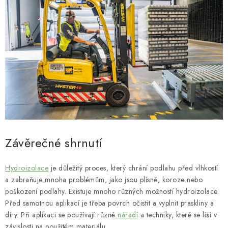
Závěrečné shrnutí
Hydroizolace
je důležitý proces, který chrání podlahu před vlhkostí
a zabraňuje mnoha problémům, jako jsou plísně, koroze nebo
poškození podlahy. Existuje mnoho různých možností hydroizolace.
Před samotnou aplikací je třeba povrch očistit a vyplnit praskliny a
díry. Při aplikaci se používají různé
nářadí
a techniky, které se liší v
závislosti na použitém materiálu.