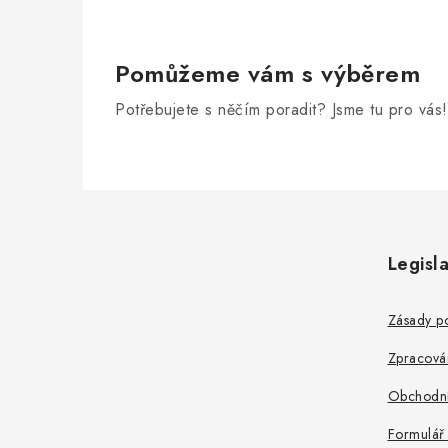
Pomůžeme vám s výběrem
Potřebujete s něčím poradit? Jsme tu pro vás!
Z
á
Legisla
p
a
Zásady po
t
Zpracová
í
Obchodní
Formulář