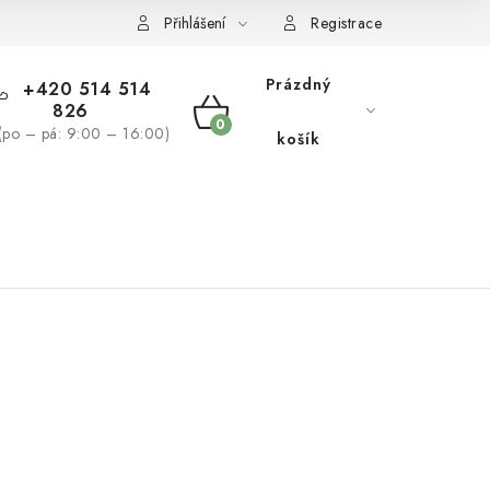
žívaní souborů cookies
Reklamační řád
Přihlášení
Registrace
Prázdný
+420 514 514
826
NÁKUPNÍ
(po – pá: 9:00 – 16:00)
košík
KOŠÍK
NÁS
BLOG