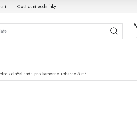
ení
Obchodní podmínky
Zpracování osobních údajů
Pou
STÉMOVÁ ŘEŠENÍ
SLUŽBY
PRO PARTNERY
O 
droizolační sada pro kamenné koberce 5 m²