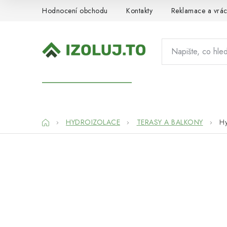
Přejít
Hodnocení obchodu
Kontakty
Reklamace a vrác
na
obsah
HYDROIZOLACE
MATERIÁLY
SY
Domů
HYDROIZOLACE
TERASY A BALKONY
Hy