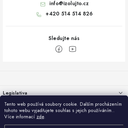
info
@
izolujto.cz
+420 514 514 826
Z
á
p
a
Legislativa
t
í
Tento web používá soubory cookie. Dalším procházením
Zásady používání cookies
E-shop
tohoto webu vyjadřujete souhlas s jejich používáním..
Zpracování osobních údajů
Více informací
zde
.
O nás
Rychlé odkazy:
Obchodní podmínky