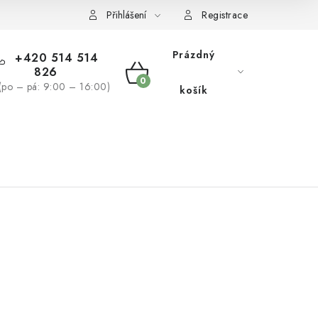
žívaní souborů cookies
Reklamační řád
Přihlášení
Registrace
Prázdný
+420 514 514
826
NÁKUPNÍ
(po – pá: 9:00 – 16:00)
košík
KOŠÍK
NÁS
BLOG