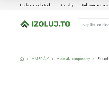
Přejít
Hodnocení obchodu
Kontakty
Reklamace a vrác
na
obsah
HYDROIZOLACE
MATERIÁLY
SY
Domů
MATERIÁLY
Materiály komponenty
Epoxol 