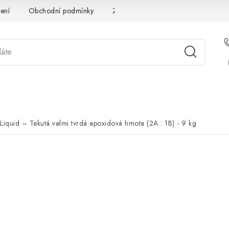
ení
Obchodní podmínky
Zpracování osobních údajů
Pou
STÉMOVÁ ŘEŠENÍ
SLUŽBY
PRO PARTNERY
O 
Liquid – Tekutá velmi tvrdá epoxidová hmota (2A : 1B) - 9 kg