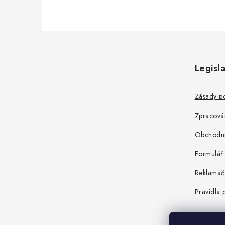
Z
á
Legisla
p
a
Zásady po
t
Zpracová
í
Obchodní
Formulář
Reklamač
Pravidla 