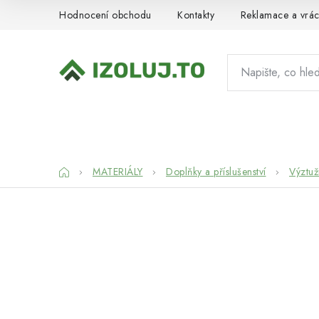
Přejít
Hodnocení obchodu
Kontakty
Reklamace a vrác
na
obsah
HYDROIZOLACE
MATERIÁLY
SY
Domů
MATERIÁLY
Doplňky a příslušenství
Výztuž