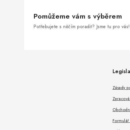
Pomůžeme vám s výběrem
Potřebujete s něčím poradit? Jsme tu pro vás!
Z
á
Legisla
p
a
Zásady po
t
Zpracová
í
Obchodní
Formulář