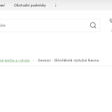
ení
Obchodní podmínky
Zpracování osobních údajů
Pou
STÉMOVÁ ŘEŠENÍ
SLUŽBY
PRO PARTNERY
O 
né textilie a rohože
Gavazzi - Sklovláknitá výztužná tkanina