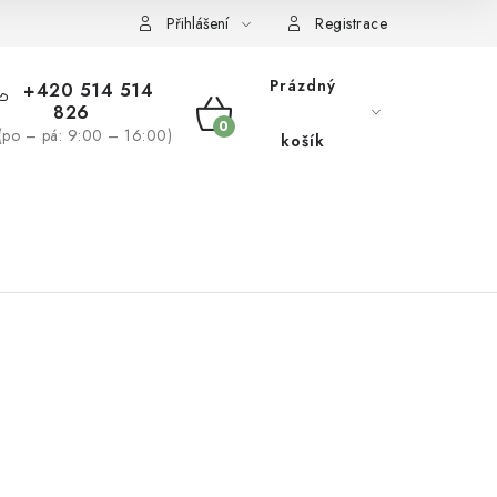
žívaní souborů cookies
Reklamační řád
Přihlášení
Registrace
Prázdný
+420 514 514
826
NÁKUPNÍ
(po – pá: 9:00 – 16:00)
košík
KOŠÍK
NÁS
BLOG