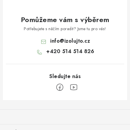
Pomůžeme vám s výběrem
Potřebujete s něčím poradit? Jsme tu pro vás!
info
@
izolujto.cz
+420 514 514 826
Z
á
p
a