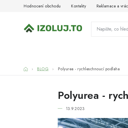
Přejít
Hodnocení obchodu
Kontakty
Reklamace a vrác
na
obsah
HYDROIZOLACE
MATERIÁLY
SY
Domů
BLOG
Polyurea - rychleschnoucí podlaha
Polyurea - ryc
13.9.2023