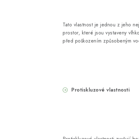
Tato vlastnost je jednou z jeho ne
prostor, které jsou vystaveny vlh
před poškozením způsobeným vod
Protiskluzové vlastnosti
Protiskluzové vlastnosti zvyšují b