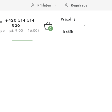
žívaní souborů cookies
Reklamační řád
Přihlášení
Registrace
Prázdný
+420 514 514
826
NÁKUPNÍ
(po – pá: 9:00 – 16:00)
košík
KOŠÍK
NÁS
BLOG