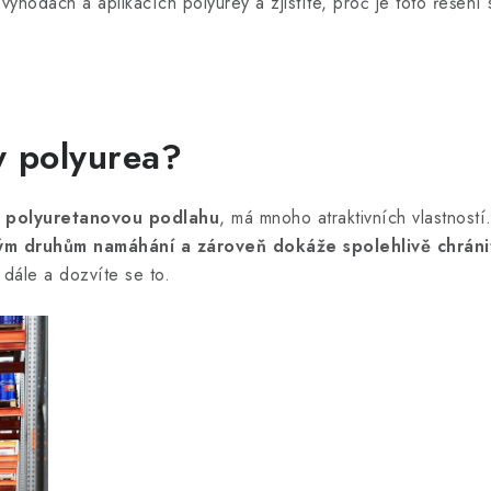
ýhodách a aplikacích polyurey a zjistíte, proč je toto řešení s
y polyurea?
o
polyuretanovou podlahu
, má mnoho atraktivních vlastnost
ným druhům namáhání a zároveň dokáže spolehlivě chrán
dále a dozvíte se to.