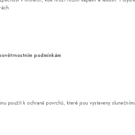
orách.
 povětrnostním podmínkám
inu použít k ochraně povrchů, které jsou vystaveny slunečním