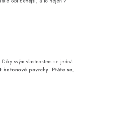
tále oblíbenější, a to nejen v
í. Díky svým vlastnostem se jedná
it betonové povrchy
.
Ptáte se,