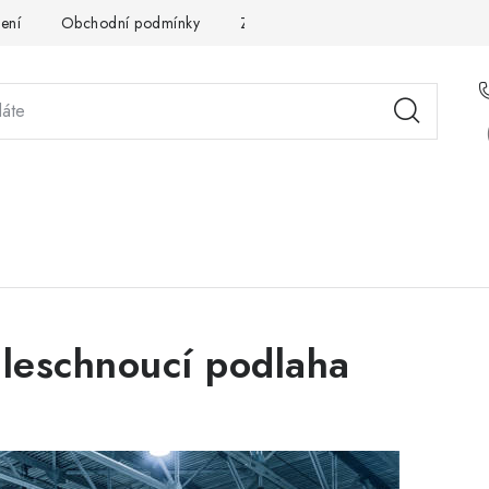
ení
Obchodní podmínky
Zpracování osobních údajů
Pou
STÉMOVÁ ŘEŠENÍ
SLUŽBY
PRO PARTNERY
O 
hleschnoucí podlaha