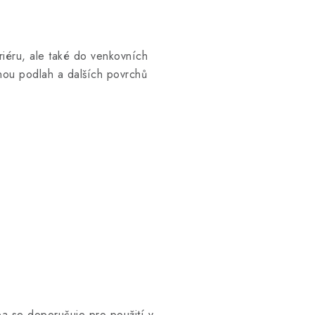
eriéru, ale také do venkovních
anou podlah a dalších povrchů
rea se doporučuje pro použití v