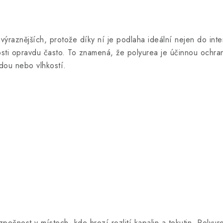
jvýraznějších, protože díky ní je podlaha ideální nejen do int
kosti opravdu často. To znamená, že polyurea je účinnou ochr
ou nebo vlhkostí.
ezpečnost v místech, kde hrozí rozlití kapalin a tekutin. Polyu