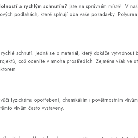
olností a rychlým schnutím?
Jste na správném místě! V na
ových podlahách, které splňují oba vaše požadavky. Polyurea 
í rychlé schnutí. Jedná se o materiál, který dokáže vytvrdnout 
i projektů, což oceníte v mnoha prostředích. Zejména však ve 
faktorem.
vůči fyzickému opotřebení, chemikáliím i povětrnostním vlivům
těmto vlivům často vystaveny.