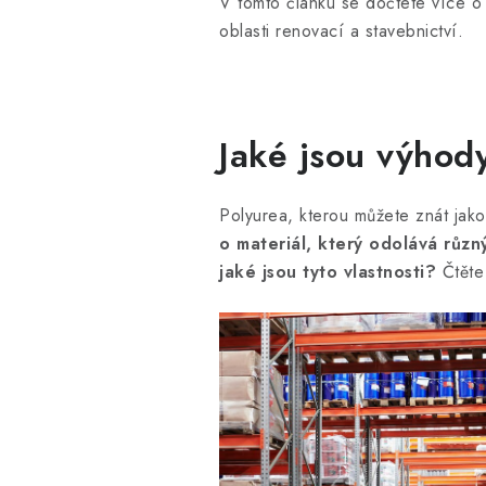
V tomto článku se dočtete více o v
oblasti renovací a stavebnictví.
Jaké jsou výhod
Polyurea, kterou můžete znát jak
o materiál, který odolává růz
jaké jsou tyto vlastnosti?
Čtěte 