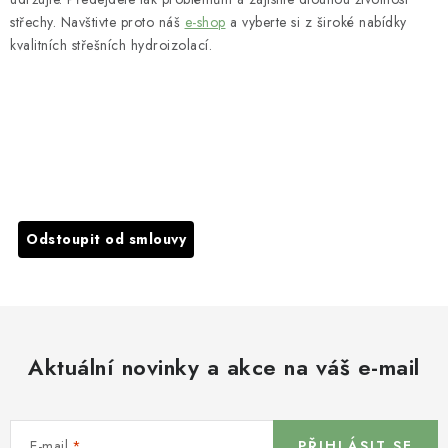
střechy. Navštivte proto náš
e-shop
a vyberte si z široké nabídky
kvalitních střešních hydroizolací.
PŘEDCHOZÍ ČLÁNEK
DALŠÍ ČLÁNEK
Odstoupit od smlouvy
Aktuální novinky a akce na váš e-mail
E-mail
PŘIHLÁSIT SE