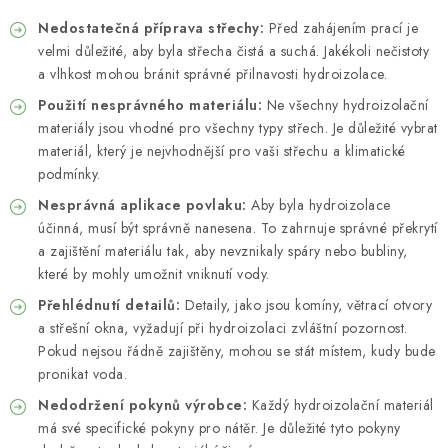
Nedostatečná příprava střechy:
Před zahájením prací je
velmi důležité, aby byla střecha čistá a suchá. Jakékoli nečistoty
a vlhkost mohou bránit správné přilnavosti hydroizolace.
Použití nesprávného materiálu:
Ne všechny hydroizolační
materiály jsou vhodné pro všechny typy střech. Je důležité vybrat
materiál, který je nejvhodnější pro vaši střechu a klimatické
podmínky.
Nesprávná aplikace povlaku:
Aby byla hydroizolace
účinná, musí být správně nanesena. To zahrnuje správné překrytí
a zajištění materiálu tak, aby nevznikaly spáry nebo bubliny,
které by mohly umožnit vniknutí vody.
Přehlédnutí detailů:
Detaily, jako jsou komíny, větrací otvory
a střešní okna, vyžadují při hydroizolaci zvláštní pozornost.
Pokud nejsou řádně zajištěny, mohou se stát místem, kudy bude
pronikat voda.
Nedodržení pokynů výrobce:
Každý hydroizolační materiál
má své specifické pokyny pro nátěr. Je důležité tyto pokyny