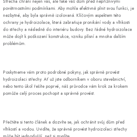
Střecha chrání nejen vás, ale také váš dům před nepříznivými
Hodnocení obchodu
Kontakty
Reklamace a vrácení
povětrnostními podmínkami. Aby mohla efektivně plnit svou funkci, je
Obchodní podmínky
Zpracování osobních údajů
nezbytné, aby byla správně izolovaná. Klíčovým aspektem této
Používaní souborů cookies
Reklamační řád
ochrany je hydroizolace, která zabraňuje pronikání vody a vlhkosti
do střechy a následně do interiéru budovy. Bez řádné hydroizolace
může dojít k poškození konstrukce, vzniku plísní a mnoha dalším
problémům.
Poskytneme vám proto podrobné pokyny, jak správně provést
hydroizolaci střechy. Ať už jste odborníkem v oboru stavebnictví,
nebo tento úkol řešíte poprvé, náš průvodce vám krok za krokem
pomůže celý proces pochopit a správně provést.
Přečtěte si tento článek a dozvíte se, jak ochránit svůj dům před
vlhkostí a vodou. Uvidíte, že správně provést hydroizolaci střechy
může být jednodušší, než si myslíte.