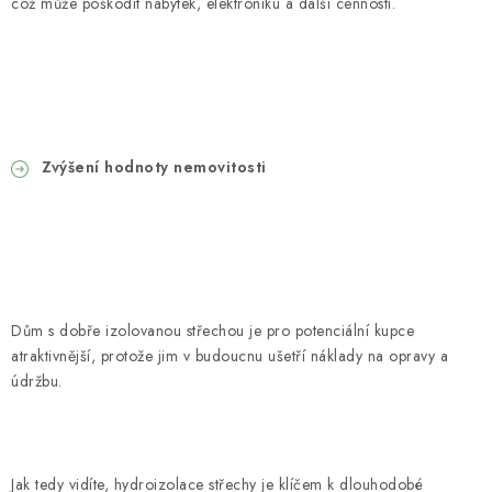
což může poškodit nábytek, elektroniku a další cennosti.
Zvýšení hodnoty nemovitosti
Dům s dobře izolovanou střechou je pro potenciální kupce
atraktivnější, protože jim v budoucnu ušetří náklady na opravy a
údržbu.
Jak tedy vidíte, hydroizolace střechy je klíčem k dlouhodobé