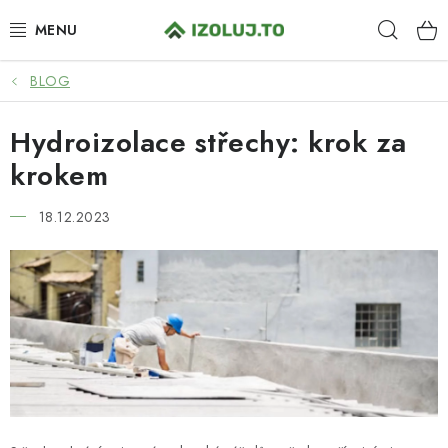
Přejít
Hleda
na
obsah
BLOG
HYDROIZOLACE
Hydroizolace střechy: krok za
MATERIÁLY
krokem
SYSTÉMOVÁ ŘEŠENÍ
18.12.2023
SLUŽBY
PRO PARTNERY
O NÁS
BLOG