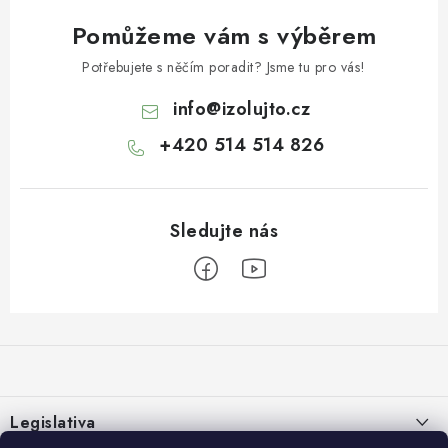
Pomůžeme vám s výběrem
Potřebujete s něčím poradit? Jsme tu pro vás!
info
@
izolujto.cz
+420 514 514 826
Z
á
p
a
Legislativa
t