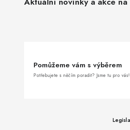
Aktuální novinky a akce na 
Pomůžeme vám s výběrem
Potřebujete s něčím poradit? Jsme tu pro vás!
Z
á
Legisla
p