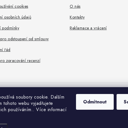
užívání cookies
O nás
ní osobních údajů
Kontakty
 podmínky
Reklamace a vrácení
 pro odstoupení od smlouvy
ní řád
pro zpracování recenzí
oužívá soubory cookie. Dalším
opyright 2026
IZOLUJTO.CZ
. Všechna práva vyhrazena.
Upravit nastavení cooki
Odmítnout
S
 tohoto webu vyjadřujete
Vytvořil Shoptet Premium
ejich používáním.. Více informací
Nastavil tým EshopyUmíme.cz