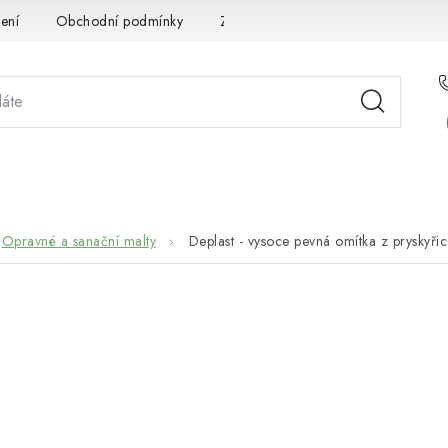
ení
Obchodní podmínky
Zpracování osobních údajů
Pou
STÉMOVÁ ŘEŠENÍ
SLUŽBY
PRO PARTNERY
O 
Opravné a sanační malty
Deplast - vysoce pevná omítka z pryskyři