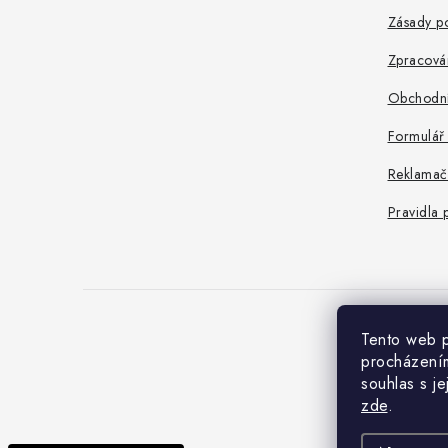
a
Zásady po
t
Zpracová
í
Obchodní
Formulář
Reklamač
Pravidla 
Tento web p
C
procházením
souhlas s j
zde
.