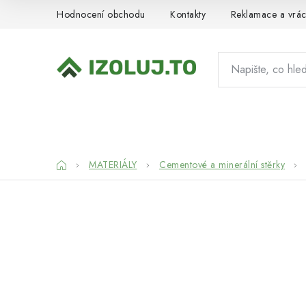
Přejít
Hodnocení obchodu
Kontakty
Reklamace a vrác
na
obsah
HYDROIZOLACE
MATERIÁLY
SY
Domů
MATERIÁLY
Cementové a minerální stěrky