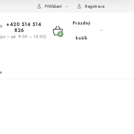
žívaní souborů cookies
Reklamační řád
Přihlášení
Registrace
Prázdný
+420 514 514
826
NÁKUPNÍ
(po – pá: 9:00 – 16:00)
košík
KOŠÍK
NÁS
BLOG
ce